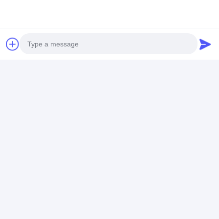
No. 538, Xingfu Road, Ind. East Zone, Chengdu,
Sichuan, China
Ga Nu Praten.
Krijg De Beste Prijs Voor
Photo
Video Call
OEM C18150
Weerstandsplaats lassen
Audio Call
Koperelektroden
Price： 1
Warmgeleidend
Chatten