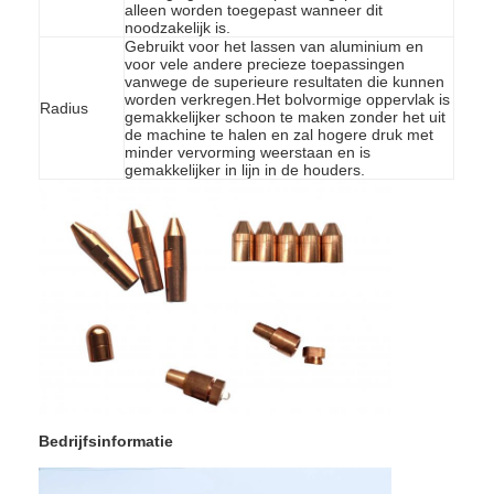
alleen worden toegepast wanneer dit
Fabrieksreis
noodzakelijk is.
Gebruikt voor het lassen van aluminium en
voor vele andere precieze toepassingen
Kwaliteitscontrole
vanwege de superieure resultaten die kunnen
worden verkregen.Het bolvormige oppervlak is
Radius
gemakkelijker schoon te maken zonder het uit
Contacteer ons
de machine te halen en zal hogere druk met
minder vervorming weerstaan en is
nieuws
gemakkelijker in lijn in de houders.
Alle Gevallen
Ga Nu Praten.
baidu
De draagbare Machine van het Vleklassen
Bedrijfsinformatie
Vast staande pleklassen