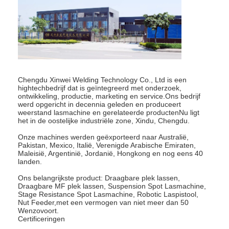
de multi hoofdmachine van het vleklassen
Het Lassenmachine van de lijstvlek
de handmachine van het vleklassen
De enige Zijmachine van het Vleklassen
Chengdu Xinwei Welding Technology Co., Ltd is een
hightechbedrijf dat is geïntegreerd met onderzoek,
ontwikkeling, productie, marketing en service.Ons bedrijf
De Machine van het naadlassen
werd opgericht in decennia geleden en produceert
weerstand lasmachine en gerelateerde productenNu ligt
Robotspootlassenpistool
het in de oostelijke industriële zone, Xindu, Chengdu.
Onze machines werden geëxporteerd naar Australië,
De Machine van het verspreidingslassen
Pakistan, Mexico, Italië, Verenigde Arabische Emiraten,
Maleisië, Argentinië, Jordanië, Hongkong en nog eens 40
landen.
Laserlasser Machine
Ons belangrijkste product: Draagbare plek lassen,
Draagbare MF plek lassen, Suspension Spot Lasmachine,
stift lasmachine
Stage Resistance Spot Lasmachine, Robotic Laspistool,
Nut Feeder,met een vermogen van niet meer dan 50
Kabels zonder trappen
Wenzovoort.
Certificeringen