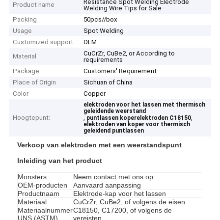
Resistance Spot Welding Electrode
Product name
Welding Wire Tips for Sale
Packing
50pcs//box
Usage
Spot Welding
Customized support
OEM
CuCrZr, CuBe2, or According to
Material
requirements
Package
Customers' Requirement
Place of Origin
Sichuan of China
Color
Copper
elektroden voor het lassen met thermisch
geleidende weerstand
Hoogtepunt:
,
,
puntlassen koperelektroden C18150
elektroden van koper voor thermisch
geleidend puntlassen
Verkoop van elektroden met een weerstandspunt
Inleiding van het product
Monsters
Neem contact met ons op.
OEM-producten
Aanvaard aanpassing
Productnaam
Elektrode-kap voor het lassen
Materiaal
CuCrZr, CuBe2, of volgens de eisen
Materiaalnummer
C18150, C17200, of volgens de
UNS (ASTM)
vereisten