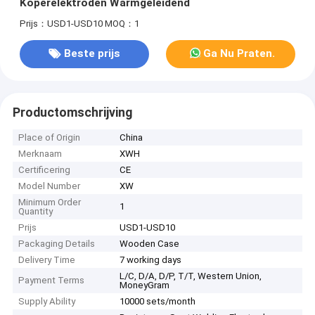
Koperelektroden Warmgeleidend
Prijs：USD1-USD10
MOQ：1
Beste prijs
Ga Nu Praten.
Productomschrijving
Place of Origin
China
Merknaam
XWH
Certificering
CE
Model Number
XW
Minimum Order
1
Quantity
Prijs
USD1-USD10
Packaging Details
Wooden Case
Delivery Time
7 working days
L/C, D/A, D/P, T/T, Western Union,
Payment Terms
MoneyGram
Supply Ability
10000 sets/month