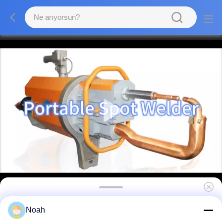
Endüstriyel paslanmaz çelik özel taşınabilir
Noah
nokta kaynak makinesi kaynakçıları