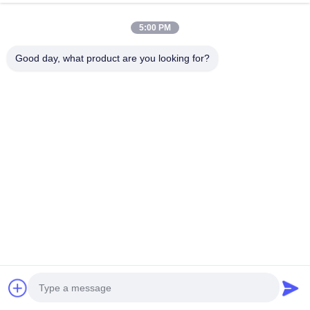
今からお話し
問い合わせを送信する
5:00 PM
#
ISO C型溶接銃
#
63KVAc型溶接銃
Good day, what product are you looking for?
#
注文の携帯用インバーター溶接機
携帯用スポット溶接機械
2024-07-24
102 意見
工業用不?? 鋼 オーダーメイド 携帯型インバーター 溶接機 溶接機 製品説明
ポータブルスポット溶接機は,溶接を通過する電流によって発生する抵抗熱を
圧力下での溶接のための熱源として使用する.主に薄板構造の低炭素鋼部品の
スポット溶接に使用される. 商品/モデル ユニット DN2-31X DN2-31C DN2-
40X DN2-40C DN2-63X DN2-63C 50% の電源 KVA 31 ...
もっと見る
訪問者のメッセージ
メッセージを残す
まだ公のコメントはない