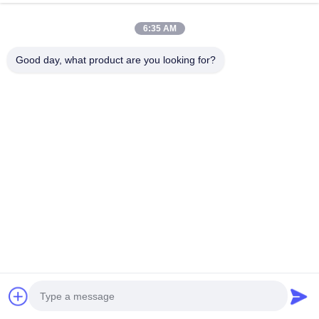
พูดคุยกันตอนนี้
ส่งสอบถาม
6:35 AM
#
เครื่องปั่นหมึกกระแทก 100Kva
#
เครื่องปั่นจุดที่ตั้ง 100Kva
Good day, what product are you looking for?
#
OEM เครื่องปั่นจุดคงที่
เครื่องเชื่อมจุดที่ตั้ง
2024-07-24
128 ความเห็น
เครื่องเชื่อมสแตนเลนด์แฮนด์เมทัลและโปรเจกชั่นเวลเดอร์สแตนสําหรับอับซอร์บ
ช็อค การนําเสนอสินค้า เครื่องปั่นอับอัดแรงถูกออกแบบมาเพื่อตอบสนองความ
ต้องการของชิ้นงานเหล็กคาร์บอนที่มีจุดเด่นบนบราคเกตและแผ่นภ...
ดูเพิ่มเติม
ข้อความจากผู้เข้าชม
ส่งข้อความ
ยังไม่มีความเห็นจากสาธารณะ