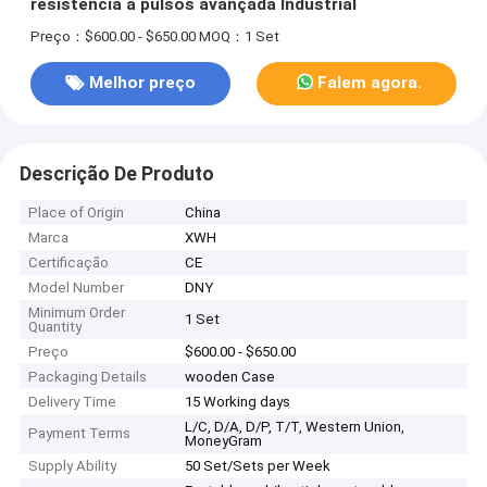
resistência a pulsos avançada Industrial
Preço：$600.00 - $650.00
MOQ：1 Set
Melhor preço
Falem agora.
Descrição De Produto
Place of Origin
China
Marca
XWH
Certificação
CE
Model Number
DNY
Minimum Order
1 Set
Quantity
Preço
$600.00 - $650.00
Packaging Details
wooden Case
Delivery Time
15 Working days
L/C, D/A, D/P, T/T, Western Union,
Payment Terms
MoneyGram
Supply Ability
50 Set/Sets per Week