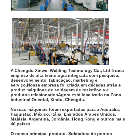
Máquina do alimentador da porca
Elétrodos de cobre da soldadura de ponto
Balanceador de molas industrial
extrator de dentes de carro
Máquina de soldadura do ponto da descarga do capacitor
A Chengdu Xinwei Welding Technology Co., Ltd é uma
empresa de alta tecnologia integrada com pesquisa,
desenvolvimento, fabricação, marketing e
serviço.Nossa empresa foi criada em décadas atrás e
produz máquinas de soldagem de resistência e
produtos relacionadosAgora está localizado na Zona
Industrial Oriental, Xindu, Chengdu.
Nossas máquinas foram exportadas para a Austrália,
Paquistão, México, Itália, Emirados Árabes Unidos,
Malásia, Argentina, Jordânia, Hong Kong e outros mais
40 países.
O nosso principal produto: Soldadora de pontos