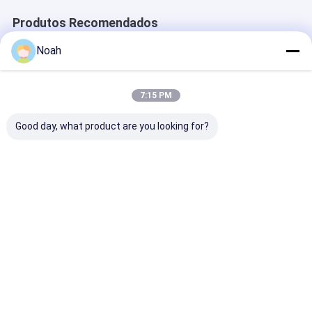
Produtos Recomendados
Noah
7:15 PM
Good day, what product are you looking for?
Máquina de
Máquina de solda
Máquina de
Soldadura de Ponto
por ponto portátil de
soldadura por
Portátil de
aço ligado
portátil de
Resistência do Corpo
Resistência Dc
tubulação de
Automático de
Soldadora
inversor de
Melhor preço
Melhor preço
Melhor pr
Alumínio Pequeno de
resistência
Mão 240v
Casa
Mapa do
Fale
Desktop
Site
Conosco
Site
Mapa do Site
Política de Privacidade
Qualidade
Máquina de soldadura portátil do ponto
Fábrica da
china.Copyright © 2026 Chengdu Xingweihan Welding Equipment