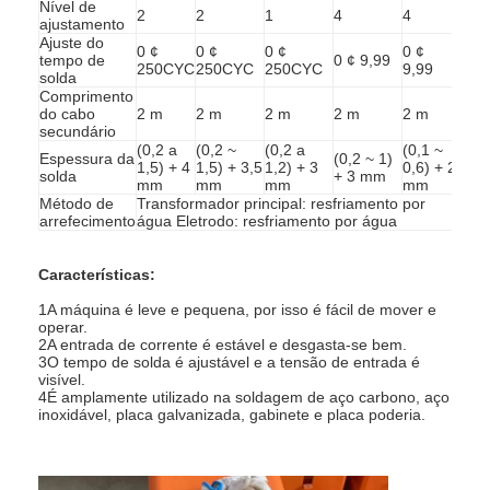
Nível de
2
2
1
4
4
ajustamento
Ajuste do
0 ¢
0 ¢
0 ¢
0 ¢
tempo de
0 ¢ 9,99
250CYC
250CYC
250CYC
9,99
solda
Comprimento
do cabo
2 m
2 m
2 m
2 m
2 m
secundário
(0,2 a
(0,2 ~
(0,2 a
(0,1 ~
Espessura da
(0,2 ~ 1)
1,5) + 4
1,5) + 3,5
1,2) + 3
0,6) + 2
solda
+ 3 mm
mm
mm
mm
mm
Método de
Transformador principal: resfriamento por
arrefecimento
água Eletrodo: resfriamento por água
Características:
1A máquina é leve e pequena, por isso é fácil de mover e
operar.
2A entrada de corrente é estável e desgasta-se bem.
3O tempo de solda é ajustável e a tensão de entrada é
Casa
visível.
4É amplamente utilizado na soldagem de aço carbono, aço
Produtos
inoxidável, placa galvanizada, gabinete e placa poderia.
Quem Somos