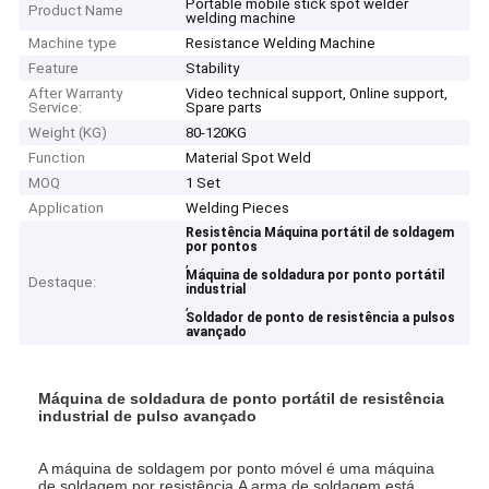
Portable mobile stick spot welder
Product Name
welding machine
Machine type
Resistance Welding Machine
Feature
Stability
After Warranty
Video technical support, Online support,
Service:
Spare parts
Weight (KG)
80-120KG
Function
Material Spot Weld
MOQ
1 Set
Application
Welding Pieces
Resistência Máquina portátil de soldagem
por pontos
,
Máquina de soldadura por ponto portátil
Destaque:
industrial
,
Soldador de ponto de resistência a pulsos
avançado
Máquina de soldadura de ponto portátil de resistência
industrial de pulso avançado
A máquina de soldagem por ponto móvel é uma máquina
de soldagem por resistência.A arma de soldagem está