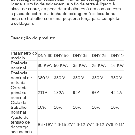
ligada a um fio de soldagem, e o fio de terra é ligado à
placa de cobre, ea peça de trabalho está em contato com
a placa de cobre e a tocha de soldagem é colocada na
peça de trabalho com uma pequena força para completar
a soldagem.
Descrição do produto
Parâmetro do
DNY-80
DNY-50
DNY-35
DNY-25
DNY-16
modelo
Potência
80 KVA
50 KVA
35 KVA
25 KVA
16 KVA
nominal
Potência
nominal de
380 V
380 V
380 V
380 V
380 V
entrada
Corrente
primária
211A
132A
92A
66A
42.1A
nominal
Ciclo de
trabalho
10%
10%
10%
10%
10%
nominal
Ajuste de
tensão de
9.5·19V
7.6·15.2V
7.6·12.7V
7.6·12.7V
6.2·11V
descarga
secundária