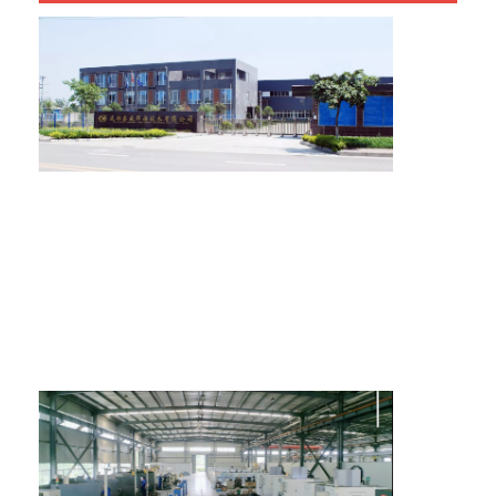
multi máquina de soldadura principal do ponto
Máquina de soldadura do ponto da tabela
máquina de soldadura manual do ponto
Única máquina de soldadura lateral do ponto
Máquina de soldadura da emenda
Pistola robótica de soldagem por ponto
Máquina de soldadura da difusão
Soldador Machine do laser
máquina de solda de pinos
Cabos sem pontapés