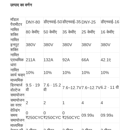
उत्पाद का वर्णन
मॉडल
डीएनवाई-50
डीएनवाई-35
डीएनवाई-16
DNY-80
DNY-25
पैरामीटर
नामित
80 केवीए
50 केवीए
35 केवीए
25 केवीए
16 केवीए
शक्ति
नामित
इनपुट
380V
380V
380V
380V
380V
शक्ति
नामित
प्राथमिक
211A
132A
92A
66A
42.1ए
धारा
नामित
10%
10%
10%
10%
10%
कार्य चक्र
माध्यमिक
डिस्चार्ज
9.5 ∙ 19
7.6 ∙ 15.2
6.2 ∙ 11 वी
7.6~12.7V
7.6~12.7V
वी
वी
वोल्टेज
समायोजन
समायोजन
2
2
1
4
4
का स्तर
वेल्डिंग
0
0
0
समय
09.99s
09.99s
₹250CYC
₹250CYC
₹250CYC
समायोजन
माध्यमिक