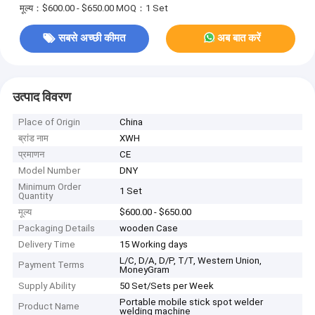
मूल्य：$600.00 - $650.00
MOQ：1 Set
सबसे अच्छी कीमत
अब बात करें
उत्पाद विवरण
Place of Origin
China
ब्रांड नाम
XWH
प्रमाणन
CE
Model Number
DNY
Minimum Order
1 Set
Quantity
मूल्य
$600.00 - $650.00
Packaging Details
wooden Case
Delivery Time
15 Working days
L/C, D/A, D/P, T/T, Western Union,
Payment Terms
MoneyGram
Supply Ability
50 Set/Sets per Week
Portable mobile stick spot welder
Product Name
welding machine