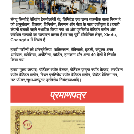
नट फीडर मशीन
स्पॉट वेल्डिंग कॉपर इलेक्ट्रोड
चेंगदू सिनवेई वेल्डिंग टेक्नोलॉजी कं, लिमिटेड एक उच्च तकनीक वाला निगम है
जो अनुसंधान, विकास, विनिर्माण, विपणन और सेवा के साथ एकीकृत है।हमारी
औद्योगिक स्प्रिंग बैलेंसर
कंपनी दशकों पहले स्थापित किया गया था और प्रतिरोध वेल्डिंग मशीन और
संबंधित उत्पादों का उत्पादन करता हैअब यह पूर्वी औद्योगिक क्षेत्र, Xindu,
Chengdu में स्थित है।
कार डेंट खींचने वाला
हमारी मशीनों को ऑस्ट्रेलिया, पाकिस्तान, मैक्सिको, इटली, संयुक्त अरब
कैपेसिटर डिस्चार्ज स्पॉट वेल्डिंग मशीन
अमीरात, मलेशिया, अर्जेंटीना, जॉर्डन, हांगकांग और अन्य 40 देशों में निर्यात
किया गया।
हमारा मुख्य उत्पाद: पोर्टेबल स्पॉट वेल्डर, पोर्टेबल एमएफ स्पॉट वेल्डर, सस्पेंशन
स्पॉट वेल्डिंग मशीन, स्थिर प्रतिरोध स्पॉट वेल्डिंग मशीन, रोबोट वेल्डिंग गन,
नट फीडर,सूक्ष्म-कंप्यूटर प्रतिरोध नियंत्रकआदि।
प्रमाणपत्र