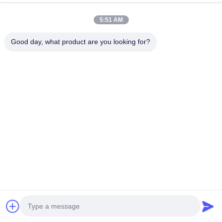
Поговорите Сейчас
5:51 AM
Отправить Запрос
Good day, what product are you looking for?
#
110В Mfdc Точечная Сварочная Машина
#
Сварщик На Местах На 160 КВА
#
Машина Для Точечной Сварки Mfdc 160KVA
машина для точечной сварки с несколькими головками
2024-07-24
Машины для автоматической сварки с ЧПУ Введение продукта
Многоточечная сварочная машина прямоугольной трубы разработана
на основе процесса сварки заготовки, с использованием
пневматического давления ...
Смотрите больше
Сообщения посетителя
Оставьте сообщение
Пока нет комментариев