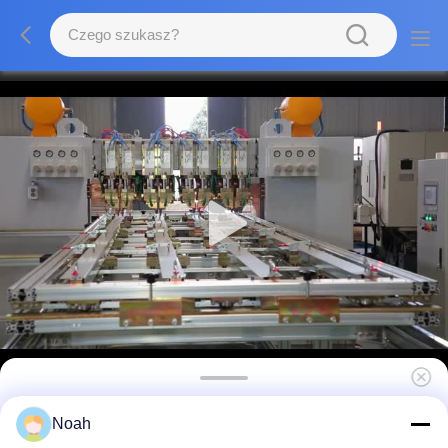
Maszyny spawalnicze automatyczne CNC
Noah
Wielogłowe spawalnicze maszyny