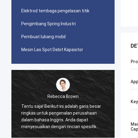
Elektrod tembaga pengelasan titik
Pengimbang Spring Industri
Pembuat lubang mobil
DE
Mesin Las Spot Debit Kapasitor
Pro
App
Rebecca Brown
Ke
Tentu saja! Berikut ini adalah garis besar
Produk
ringkas untuk pengenalan perusahaan
teman.
dalam bahasa Inggris. Anda dapat
menem
Max
menyesuaikan dengan rincian spesifik
baik, 
Cap
tentang perusahaan Anda.
cat, d