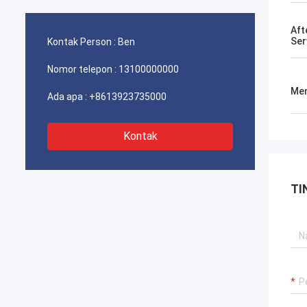
dibeli.
Aft
Ser
Kontak Person :
Ben
Nomor telepon :
13100000000
Men
Ada apa :
+8613923735000
Kontak
TI