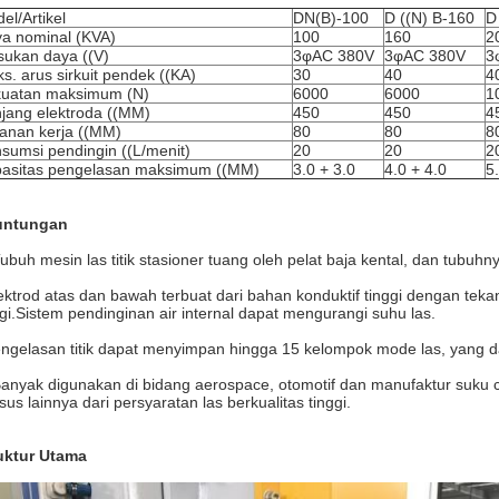
el/Artikel
DN(B)-100
D ((N) B-160
D
a nominal (KVA)
100
160
2
ukan daya ((V)
3φAC 380V
3φAC 380V
3
s. arus sirkuit pendek ((KA)
30
40
4
uatan maksimum (N)
6000
6000
1
jang elektroda ((MM)
450
450
4
anan kerja ((MM)
80
80
8
sumsi pendingin ((L/menit)
20
20
2
asitas pengelasan maksimum ((MM)
3.0 + 3.0
4.0 + 4.0
5
untungan
Tubuh mesin las titik stasioner tuang oleh pelat baja kental, dan tubuhny
ektrod atas dan bawah terbuat dari bahan konduktif tinggi dengan tekan
ggi.Sistem pendinginan air internal dapat mengurangi suhu las.
ngelasan titik dapat menyimpan hingga 15 kelompok mode las, yang 
Banyak digunakan di bidang aerospace, otomotif dan manufaktur suku 
sus lainnya dari persyaratan las berkualitas tinggi.
uktur Utama