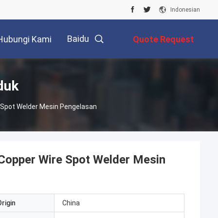
Indonesian
Baidu
Hubungi Kami
Quote Request
Suatu
duk
e Spot Welder Mesin Pengelasan
 Copper Wire Spot Welder Mesin
rigin
China