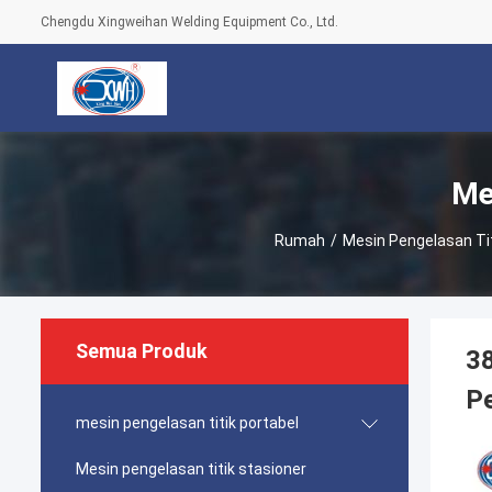
Chengdu Xingweihan Welding Equipment Co., Ltd.
Me
Rumah
/
Mesin Pengelasan Tit
Semua Produk
38
P
mesin pengelasan titik portabel
Mesin pengelasan titik stasioner