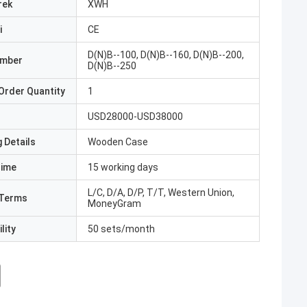
rek
XWH
i
CE
D(N)B--100, D(N)B--160, D(N)B--200,
umber
D(N)B--250
Order Quantity
1
USD28000-USD38000
 Details
Wooden Case
Time
15 working days
L/C, D/A, D/P, T/T, Western Union,
Terms
MoneyGram
lity
50 sets/month