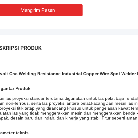
Mengirim Pesan
SKRIPSI PRODUK
volt Cnc Welding Resistance Industrial Copper Wire Spot Welder
gantar Produk
in las proyeksi standar terutama digunakan untuk las pelat baja renda
am non-ferrous, serta las proyeksi antara pelat,kacangDan mesin las 
 proyeksi titik tetap yang dirancang khusus untuk pengelasan kawat t
alatan las yang tidak menggerakkan mesin dan menggerakkan benda ker
pak, desain baru dan indah, dan kinerja yang stabil;Fitur seperti aman
rameter teknis