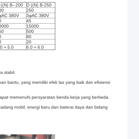
 ((N) B--200
D ((N) B-250
00
250
φAC 380V
3φAC 380V
0
45
0000
15000
50
500
0
80
0
20
.0 + 5.0
6.0 + 6.0
a stabil.
an bantu, yang memiliki efek las yang baik dan efisiensi
dapat memenuhi persyaratan benda kerja yang berbeda.
cadang mobil, energi baru dan baterai daya dan bidang