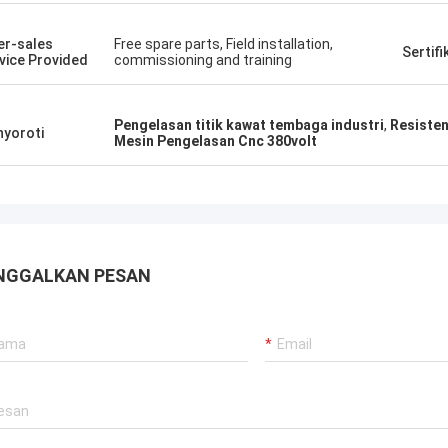
saya!
er-sales
Free spare parts, Field installation,
Sertifi
vice Provided
commissioning and training
Pengelasan titik kawat tembaga industri
,
Resisten
yoroti
Mesin Pengelasan Cnc 380volt
NGGALKAN PESAN