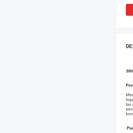
DE
380
Pen
Mes
log
las
per
kom
Pa