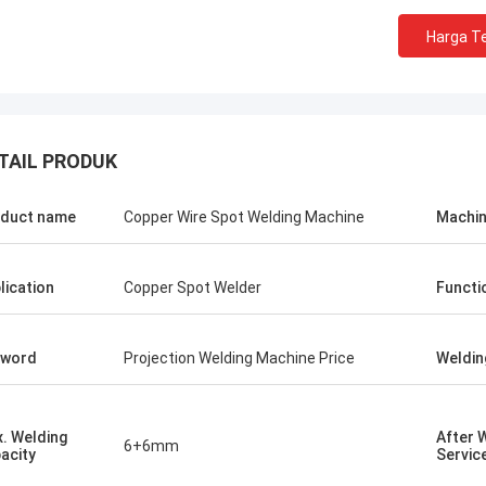
Harga Te
TAIL PRODUK
duct name
Copper Wire Spot Welding Machine
Machin
lication
Copper Spot Welder
Functi
tom
Kris Czurczak da
yword
Projection Welding Machine Price
Weldin
 ini direkomendasikan oleh seorang
Jangan ragu untuk memp
 Setelah membeli, saya
bagian dengan informasi 
ukan bahwa kualitasnya sangat
tentang perusahaan And
. Welding
After 
permukaannya halus, tidak ada tetes
membutuhkan contoh yan
6+6mm
acity
Servic
an itu kuat dan tahan lama. Layak
atau kustomisasi lebih la