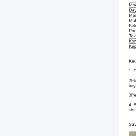
Mod
Day
Mas
Mak
Kek
Pan
Tek
Kon
Kap
Ke
1. 
2El
tin
3Pe
4. 
khu
Str