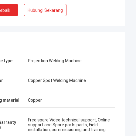
rbaik
Hubungi Sekarang
e type
Projection Welding Machine
on
Copper Spot Welding Machine
ri Polandia
g material
Copper
erluas setiap
lebih rinci
a. Jika Anda
Free spare Video technical support, Online
Warranty
g lebih spesifik
support and Spare parts parts, Field
e
installation, commissioning and training
njut, beri tahu