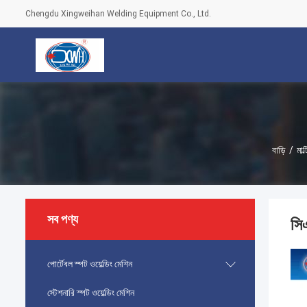
Chengdu Xingweihan Welding Equipment Co., Ltd.
বাড়ি
/
মাল
সব পণ্য
সিএ
পোর্টেবল স্পট ওয়েল্ডিং মেশিন
স্টেশনারি স্পট ওয়েল্ডিং মেশিন