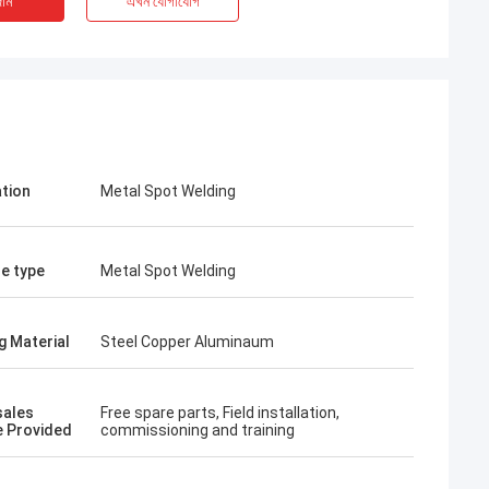
াম
এখন যোগাযোগ
ation
Metal Spot Welding
e type
Metal Spot Welding
g Material
Steel Copper Aluminaum
sales
Free spare parts, Field installation,
e Provided
commissioning and training