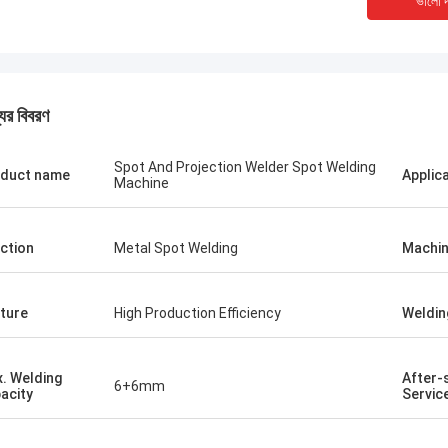
ভালো দ
যের বিবরণ
Spot And Projection Welder Spot Welding
duct name
Applic
Machine
ction
Metal Spot Welding
Machin
পোল্যান্ড থেকে ক্রিস চুরচাক
ture
High Production Efficiency
Weldin
শ করা হয়েছে।
আপনার কোম্পানির সম্পর্কে আরও বিস্তারিত তথ্য দিয়ে
াল, পৃষ্ঠটি মসৃণ,
প্রতিটি বিভাগ প্রসারিত করতে পারেন। আপনার যদি আরও
. Welding
After-
6+6mm
শালী এবং টেকসই।
নির্দিষ্ট উদাহরণ বা আরও কাস্টমাইজেশনের প্রয়োজন হয়, তাহলে
acity
Servic
আমাকে জানান!