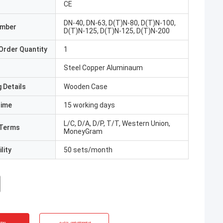
CE
DN-40, DN-63, D(T)N-80, D(T)N-100,
umber
D(T)N-125, D(T)N-125, D(T)N-200
Order Quantity
1
Steel Copper Aluminaum
 Details
Wooden Case
Time
15 working days
L/C, D/A, D/P, T/T, Western Union,
Terms
MoneyGram
lity
50 sets/month