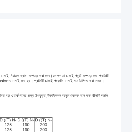
া ঢালাই নিয়ামক দ্বারা সম্পন্ন করা হবে।যতক্ষণ না ঢালাই পয়েন্ট সম্পন্ন হয়. প্রতিটি
ions ঢালাই করা হয়। প্রতিটি ঢালাই পয়েন্টের ঢালাই মান নিশ্চিত করা সহজ।
 বিশেষত বড় ওয়ার্কপিসের জন্য উপযুক্ত,ইনস্টলেশন অসুবিধাজনক হলে দক্ষ ঝালাই অর্জন.
D ((T) N-
D ((T) N-
D ((T) N-
125
160
200
125
160
200