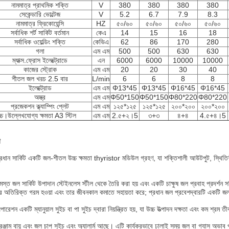
নামমাত্র প্রাথমিক শক্তি
V
380
380
380
380
সেকেন্ডারি ভোল্টেজ
V
5.2
6.7
7.9
8.3
নামমাত্র ফ্রিকোয়েন্সি
HZ
৫০/৬০
৫০/৬০
৫০/৬০
৫০/৬০
সর্বাধিক শর্ট সার্কিট বর্তমান
কেএ
14
15
16
18
সর্বাধিক ওয়েল্ডিং শক্তি
কেভিএ
62
86
170
280
গলা
এম এম
500
500
630
630
ম্যাক্স.ফ্রোস ইলেক্ট্রোডে
এন
6000
6000
10000
10000
কাজের স্ট্রোক
এম এম
20
20
30
40
শীতল জল খরচ 2.5 বার
L/min
6
6
8
8
ইলেক্ট্রোড
এম এম
Φ13*45
Φ13*45
Φ16*45
Φ16*45
অস্ত্র
এম এম
Φ50*150
Φ50*150
Φ80*220
Φ80*220
প্রজেকশন ক্ল্যাম্পিং প্লেট
এম এম
১২৫*১২৫
১২৫*১২৫
২০০*২০০
২০০*২০০
োচ্চ।উল্লেখযোগ্য ক্ষমতা
A3 স্টিল
এম এম
2.৫+২।5
৩+৩
৪+৪
4.৫+৪।5
া
্রধান সার্কিট একটি জল-শীতল উচ্চ ক্ষমতা thyristor মডিউল গ্রহণ, যা শক্তিশালী আউটপুট, স্থিত
মস্ত জল সার্কিট উপাদান স্টেইনলেস স্টীল থেকে তৈরি করা হয় এবং একটি চাক্ষুষ জল প্রবাহ প্রদর্শ
র অতিরিক্ত গরম হওয়া এবং তার জীবনকাল কমাতে সহায়তা করে; প্রধান জল প্রবেশদ্বারটি একটি জল ফ
পারেশন একটি ম্যানুয়াল সুইচ বা পা সুইচ দ্বারা নিয়ন্ত্রিত হয়, যা উচ্চ উত্পাদন দক্ষতা এবং কম
রঞ্জাম বায়ু এবং জল চাপ সুইচ এবং অ্যালার্ম আছে। এটি কার্যকরভাবে ঢালাই সময় জল বা গ্যাস অভাব 