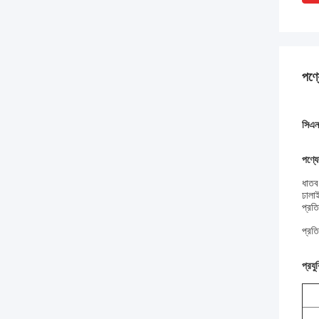
পণ্য
সিএনস
পণ্যে
ধাতব 
ঢালা
প্রতি
প্রতি
প্রয