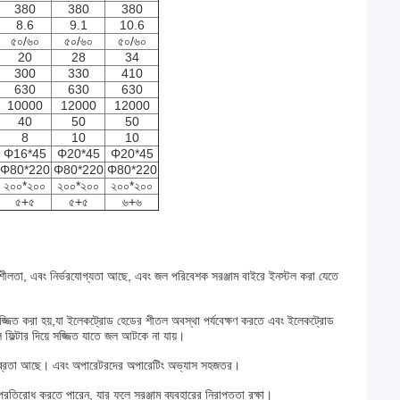
380
380
380
8.6
9.1
10.6
৫০/৬০
৫০/৬০
৫০/৬০
20
28
34
300
330
410
630
630
630
10000
12000
12000
40
50
50
8
10
10
Φ16*45
Φ20*45
Φ20*45
Φ80*220
Φ80*220
Φ80*220
২০০*২০০
২০০*২০০
২০০*২০০
৫+৫
৫+৫
৬+৬
িশীলতা, এবং নির্ভরযোগ্যতা আছে, এবং জল পরিবেশক সরঞ্জাম বাইরে ইনস্টল করা যেতে
ন সজ্জিত করা হয়,যা ইলেকট্রোড হেডের শীতল অবস্থা পর্যবেক্ষণ করতে এবং ইলেকট্রোড
িল্টার দিয়ে সজ্জিত যাতে জল আটকে না যায়।
 শ্রম তীব্রতা আছে। এবং অপারেটরদের অপারেটিং অভ্যাস সহজতর।
প্রতিরোধ করতে পারেন, যার ফলে সরঞ্জাম ব্যবহারের নিরাপত্তা রক্ষা।