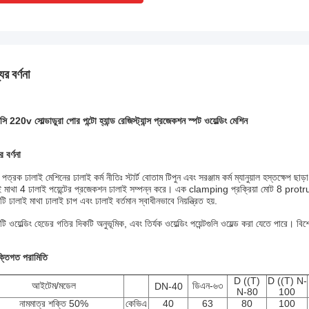
ের বর্ণনা
ি 220v সোল্ডাডুরা পোর পন্টো হ্যান্ড রেজিস্ট্যান্স প্রজেকশন স্পট ওয়েল্ডিং মেশিন
র বর্ণনা
পত্রক ঢালাই মেশিনের ঢালাই কর্ম নীতিঃ স্টার্ট বোতাম টিপুন এবং সরঞ্জাম কর্ম ম্যানুয়াল হস্তক্ষেপ ছাড়
ই মাথা 4 ঢালাই পয়েন্টের প্রজেকশন ঢালাই সম্পন্ন করে। এক clamping প্রক্রিয়া মোট 8 protrus
টি ঢালাই মাথা ঢালাই চাপ এবং ঢালাই বর্তমান স্বাধীনভাবে নিয়ন্ত্রিত হয়.
টি ওয়েল্ডিং হেডের গতির দিকটি অনুভূমিক, এবং তির্যক ওয়েল্ডিং পয়েন্টগুলি ওয়েল্ড করা যেতে পারে।
ুক্তিগত পরামিতি
D ((T)
D ((T) N-
আইটেম/মডেল
ডিএন-৬৩
DN-40
N-80
100
নামমাত্র শক্তি 50%
কেভিএ
40
63
80
100