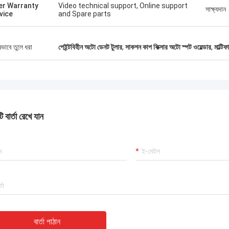
er Warranty
Video technical support, Online support
সাক্ষ্যদান
vice
and Spare parts
ষভাবে তুলে ধরা
পেইন্টবিহীন অটো ডেনট টুলার
,
সাকশন কাপ ফিক্সার অটো স্পট ওয়েল্ডার
,
মাল্টি
 বার্তা রেখে যান
বার্তা পাঠান