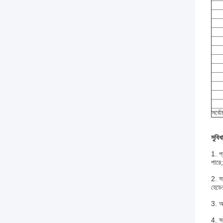
সর্ব
সুবিধ
1. প
পারে;
2. স
হেডে
3. অ
4. স