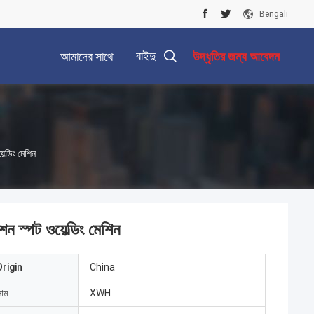
Bengali
বাইদু
আমাদের সাথে
উদ্ধৃতির জন্য আবেদন
যোগাযোগ করুন
েল্ডিং মেশিন
শন স্পট ওয়েল্ডিং মেশিন
rigin
China
নাম
XWH