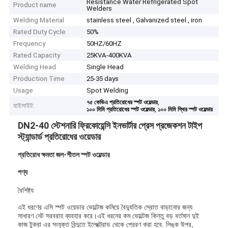
Resistance Water Refrigerated Spot
Product name
Welders
Welding Material
stainless steel , Galvanized steel , iron
Rated Duty Cycle
50%
Frequency
50HZ/60HZ
Rated Capacity
25KVA-400KVA
Welding Head
Single Head
Production Time
25-35 days
Usage
Spot Welding
,
৭৫ কেভিএ প্রতিরোধের স্পট ওয়েল্ডার
হাইলাইট:
,
১০০ মিমি প্রতিরোধের স্পট ওয়েল্ডার
১০০ মিমি স্থির স্পট ওয়েল্ডার
DN2-40 স্টেশনারি ফ্রিকোয়েন্সি ইনভার্টার প্রেস প্রজেকশন টাইপ
স্ট্যান্ডার্ড প্রতিরোধের ওয়েডার
প্রতিরোধ ক্ষমতা জল-শীতল স্পট ওয়েল্ডার
পণ্য
বৈশিষ্ট্য
এই ধরণের এসি স্পট ওয়েডার ভোল্টেজ কমিয়ে বৈদ্যুতিক স্রোত বাড়ানোর জন্য
সাধারণ নেট সরবরাহ ব্যবহার করে।এই ধরনের কম ভোল্টেজ কিন্তু বড় বর্তমান দুই
কাজ টুকরা এর সংযুক্ত বিন্দুতে ইলেক্ট্রোড থেকে প্রেরণ করা হবে. লিঙ্ক উপর,