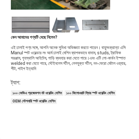
কারখানা ভ্রমণ
মান নিয়ন্ত্রণ
আমাদের সাথে যোগাযোগ করুন
কেন আমাদের পণ্যটি বেছে নিলেন?
খবর
এই ঢালাই পণ্য সঙ্গে, আপনি অনেক সুবিধা অভিজ্ঞতা করতে পারেন। বায়ুসংক্রান্ত এসি
Manul স্পট ওয়েল্ডার লং আর্ম ঢালাই মেশিন ব্যাপকভাবে বাদাম, studs, ট্রাফিক
সরঞ্জাম, গৃহস্থালি আইটেম, গাড়ি ব্যবহার করা যেতে পারে।এবং এটি লো-কার্বন ইস্পাত
সব ক্ষেত্রেই
welded করা যেতে পারে, স্টেইনলেস স্টীল, লেপযুক্ত স্টীল, নন-ফেরো মেটাল ওয়্যার,
শীট, পাইপ ইত্যাদি
এখন চ্যাট করুন
ট্যাগ:
baidu
১০০ কেভিএ প্রজেকশন নট ওয়েল্ডিং মেশিন
১০০ কিলোওয়াট স্থির স্পট ওয়েল্ডিং মেশিন
OEM স্টেশনারি স্পট ওয়েল্ডিং মেশিন
পোর্টেবল স্পট ওয়েল্ডিং মেশিন
স্টেশনারি স্পট ওয়েল্ডিং মেশিন