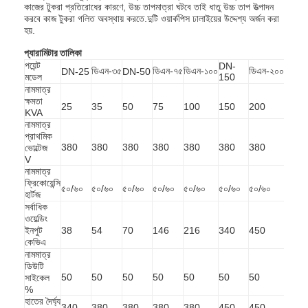
কাজের টুকরা প্রতিরোধের কারণে, উচ্চ তাপমাত্রা ঘটবে তাই ধাতু উচ্চ তাপ উত্পাদন
করবে কাজ টুকরা গলিত অবস্থায় করতে.দুটি ওয়ার্কপিস ঢালাইয়ের উদ্দেশ্য অর্জন করা
হয়.
প্যারামিটার তালিকা
পয়েন্ট
DN-
ডিএন-৩৫
ডিএন-৭৫
ডিএন-১০০
ডিএন-২০০
DN-25
DN-50
মডেল
150
নামমাত্র
ক্ষমতা
25
35
50
75
100
150
200
KVA
নামমাত্র
প্রাথমিক
380
380
380
380
380
380
380
ভোল্টেজ
V
নামমাত্র
ফ্রিকোয়েন্সি
৫০/৬০
৫০/৬০
৫০/৬০
৫০/৬০
৫০/৬০
৫০/৬০
৫০/৬০
হার্টজ
সর্বাধিক
ওয়েল্ডিং
ইনপুট
38
54
70
146
216
340
450
কেভিএ
নামমাত্র
ডিউটি
50
50
50
50
50
50
50
সাইকেল
%
হাতের দৈর্ঘ্য
340
380
380
380
380
450
450