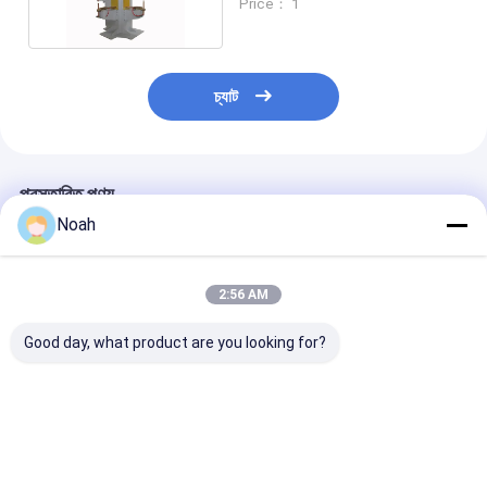
Price： 1
বাদাম ফিডার মেশিন
স্পট ওয়েল্ডিং কপার ইলেকট্রোড
চ্যাট
ইন্ডাস্ট্রিয়াল স্প্রিং ব্যালেন্সার
গাড়ির ডেন্ট টানার
প্রস্তাবিত পণ্য
ক্যাপাসিটার ডিসচার্জ স্পট ওয়েল্ডিং মেশিন
Noah
2:56 AM
Good day, what product are you looking for?
স্টীল 380 ভোল্ট 250KVA
ফুট পেডেল চীন হ্যান্ড সিএনসি
380 ভোল্ট সিএনসি ওয়ে
স্টেশনারি স্পট ওয়েল্ডিং মেশিন
ইন্ডাস্ট্রিয়াল রেজিস্ট্যান্স কপার
প্রতিরোধের শিল্প তামা 
স্টোরেজ তারের তাক জন্য
ওয়্যার স্পট ওয়েল্ডিং মেশিন
ওয়েল্ডার ওয়েল্ডিং মেশিন
ভালো দাম
ভালো দাম
ভালো দাম