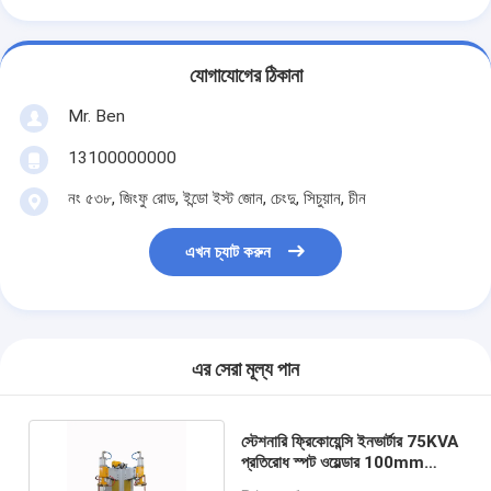
মাল্টি হেড স্পট ওয়েল্ডিং মেশিন
টেবিল স্পট ওয়েল্ডিং মেশিন
যোগাযোগের ঠিকানা
ম্যানুয়াল স্পট ওয়েল্ডিং মেশিন
Mr. Ben
13100000000
একক সাইড স্পট ওয়েল্ডিং মেশিন
নং ৫৩৮, জিংফু রোড, ইন্ডো ইস্ট জোন, চেংদু, সিচুয়ান, চীন
সীম ওয়েল্ডিং মেশিন
এখন চ্যাট করুন
রোবোটিক স্পট ওয়েল্ডিং বন্দুক
ডিফিউশন ওয়েল্ডিং মেশিন
লেজার ওয়েল্ডার মেশিন
এর সেরা মূল্য পান
স্টুড ওয়েল্ডিং মেশিন
স্টেশনারি ফ্রিকোয়েন্সি ইনভার্টার 75KVA
Kickless তারের
প্রতিরোধ স্পট ওয়েল্ডার 100mm
ইলেক্ট্রোড স্ট্রোক