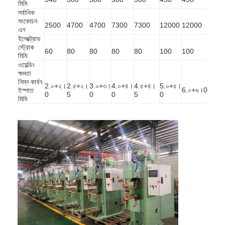
মিমি
সর্বাধিক
সংকোচন
2500
4700
4700
7300
7300
12000
12000
এন
ইলেক্ট্রোড
স্ট্রোক
60
80
80
80
80
100
100
মিমি
ওয়েল্ডিং
ক্ষমতা
নিম্ন কার্বন
2.০+২।
2.৫+২।
3.০+৩।
4.০+৪।
4.৫+৪।
5.০+৫।
6.০+৬।0
ইস্পাত
0
5
0
0
5
0
মিমি
বাড়ি
পণ্য
আমাদের সম্পর্কে