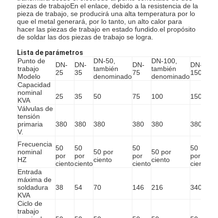
piezas de trabajoEn el enlace, debido a la resistencia de la
pieza de trabajo, se producirá una alta temperatura por lo
que el metal generará, por lo tanto, un alto calor para
hacer las piezas de trabajo en estado fundido.el propósito
de soldar las dos piezas de trabajo se logra.
Lista de parámetros
Punto de
DN-50,
DN-100,
DN-
DN-
DN-
DN-
D
trabajo
también
también
25
35
75
150
2
Modelo
denominado
denominado
Capacidad
nominal
25
35
50
75
100
150
2
KVA
Válvulas de
tensión
primaria
380
380
380
380
380
380
3
V.
Frecuencia
50
50
50
50
5
nominal
50 por
50 por
por
por
por
por
po
HZ
ciento
ciento
ciento
ciento
ciento
ciento
ci
Entrada
máxima de
soldadura
38
54
70
146
216
340
4
KVA
Ciclo de
trabajo