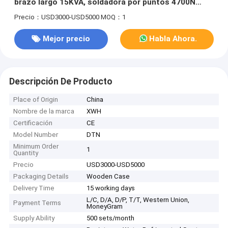
brazo largo 15KVA, soldadora por puntos 4700N
110V
Precio：USD3000-USD5000
MOQ：1
Mejor precio
Habla Ahora.
Descripción De Producto
Place of Origin
China
Nombre de la marca
XWH
Certificación
CE
Model Number
DTN
Minimum Order
1
Quantity
Precio
USD3000-USD5000
Packaging Details
Wooden Case
Delivery Time
15 working days
L/C, D/A, D/P, T/T, Western Union,
Payment Terms
MoneyGram
Supply Ability
500 sets/month