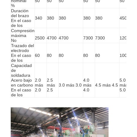
nominal
50
50
50
50
50
50
5
%
Duración
del brazo
340
380
380
380
380
450
4
En el caso
de los
Compresión
máxima
2500
4700
4700
7300
7300
12000
1
No
Trazado del
electrodo
En el caso
60
80
80
80
80
100
1
de los
Capacidad
de
soldadura
Acero bajo
2.0
2.5
4.0
5.0
6.
en carbono
más
más
3.0 más 3.0
más
4.5 más 4.5
más
m
En el caso
2.0
2.5
4.0
5.0
6.
de los
Inicio
Productos
Sobre nosotros