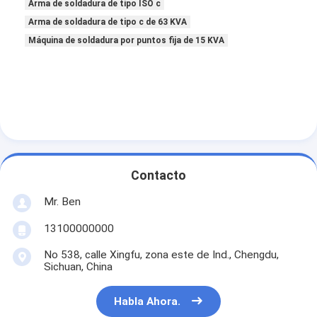
Arma de soldadura de tipo ISO c
máquina de soldadura por puntos de múltiples cabezales
Arma de soldadura de tipo c de 63 KVA
Máquina de la soldadura por puntos de la tabla
Máquina de soldadura por puntos fija de 15 KVA
máquina manual de la soldadura por puntos
Sola máquina lateral de la soldadura por puntos
Máquina de la soldadura continua
Dispositivo de soldadura por punto robótico
Contacto
Soldadora de la difusión
Mr. Ben
Soldador Machine del laser
13100000000
No 538, calle Xingfu, zona este de Ind., Chengdu,
máquina de soldadura de pernos
Sichuan, China
Cables sin patadas
Habla Ahora.