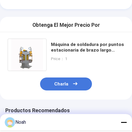
Máquina del alimentador de la nuez
Electrodos de cobre de la soldadura por puntos
Obtenga El Mejor Precio Por
Balanceador de resorte industrial
Extractor de abolladuras de coche
Máquina de soldadura por puntos
estacionaria de brazo largo
Máquina de la soldadura por puntos de la descarga del cond
15KVA, soldadora por puntos
Price： 1
4700N 110V
Charla
Productos Recomendados
Noah