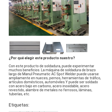
Visita a la fábrica
Control de Calidad
Contacto
noticias
Todos los casos
¿Por qué elegir este producto nuestro?
Habla Ahora.
Con este producto de soldadura, puede experimentar
muchos beneficios. La máquina de soldadura de brazo
baidu
largo de Manul Pneumatic AC Spot Welder puede usarse
ampliamente en nueces, pernos, herramientas de tráfico,
artículos domésticos, automóviles.Y puede ser soldado
con acero bajo en carbono, acero inoxidable, acero
revestido, alambre de metales no ferrosos, láminas,
Máquina portátil de la soldadura por puntos
tuberías, etc.
Máquina de soldadura por puntos estacionaria
Etiquetas: