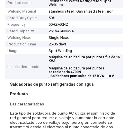
Resistance Water Refrigerated Spot
Product name
Welders
Welding Material
stainless steel , Galvanized steel , iron
Rated Duty Cycle
50%
Frequency
50HZ/60HZ
Rated Capacity
25KVA-400KVA
Welding Head
Single Head
Production Time
25-35 days
Usage
Spot Welding
Máquina de soldadura por puntos fija de 15
KVA
,
Lo más destacado:
Máquina de soldadura por puntos
estacionaria 4700N
,
Saldadoras puntuales de 15 KVA 110 V
Saldadoras de punto refrigeradas con agua
Producto
Las características
Este tipo de soldadora de punto AC utiliza el suministro de
red general para reducir el voltaje y aumentar la corriente
eléctrica.Este tipo de voltaje bajo, pero gran corriente se
transmitirá desde el electrodo al punto conectado de dos