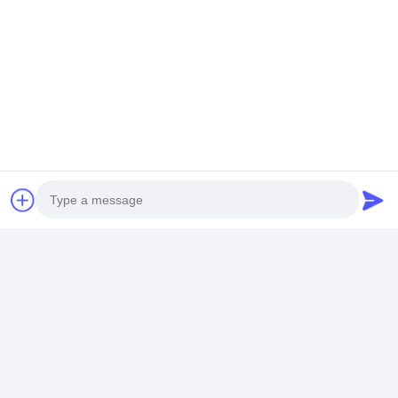
Photo
Video Call
Audio Call