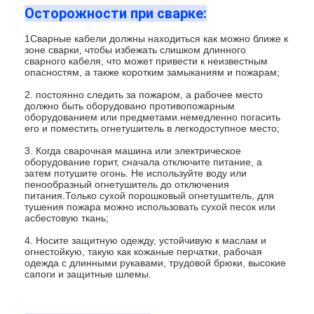
Осторожности при сварке:
Наша фабрика
1Сварные кабели должны находиться как можно ближе к
контроль качества
зоне сварки, чтобы избежать слишком длинного
сварного кабеля, что может привести к неизвестным
опасностям, а также коротким замыканиям и пожарам;
контактные данные
2. постоянно следить за пожаром, а рабочее место
Новости
должно быть оборудовано противопожарным
оборудованием или предметами.немедленно погасить
его и поместить огнетушитель в легкодоступное место;
Все случаи
3. Когда сварочная машина или электрическое
оборудование горит, сначала отключите питание, а
Поговорите сейчас
затем потушите огонь. Не используйте воду или
пенообразный огнетушитель до отключения
питания.Только сухой порошковый огнетушитель, для
baidu
тушения пожара можно использовать сухой песок или
асбестовую ткань;
4. Носите защитную одежду, устойчивую к маслам и
огнестойкую, такую как кожаные перчатки, рабочая
Портативный сварочный аппарат пятна
одежда с длинными рукавами, трудовой брюки, высокие
сапоги и защитные шлемы.
Стационарная сварочная машина