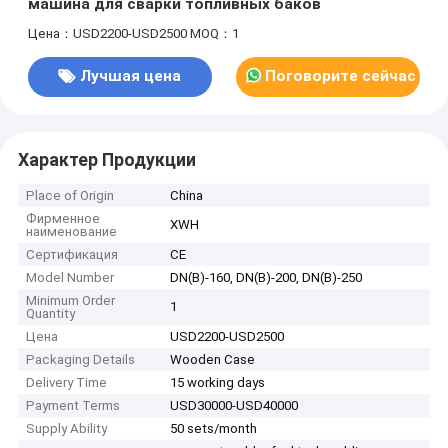
машина для сварки топливных баков
Цена：USD2200-USD2500
MOQ：1
Лучшая цена
Поговорите сейчас
Характер Продукции
Place of Origin
China
Фирменное
XWH
наименование
Сертификация
CE
Model Number
DN(B)-160, DN(B)-200, DN(B)-250
Minimum Order
1
Quantity
Цена
USD2200-USD2500
Packaging Details
Wooden Case
Delivery Time
15 working days
Payment Terms
USD30000-USD40000
Supply Ability
50 sets/month