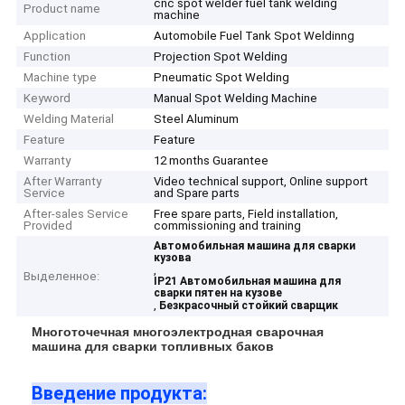
cnc spot welder fuel tank welding
Product name
machine
Application
Automobile Fuel Tank Spot Weldinng
Function
Projection Spot Welding
Machine type
Pneumatic Spot Welding
Keyword
Manual Spot Welding Machine
Welding Material
Steel Aluminum
Feature
Feature
Warranty
12 months Guarantee
After Warranty
Video technical support, Online support
Service
and Spare parts
After-sales Service
Free spare parts, Field installation,
Provided
commissioning and training
Автомобильная машина для сварки
кузова
,
Выделенное:
IP21 Автомобильная машина для
сварки пятен на кузове
,
Безкрасочный стойкий сварщик
Многоточечная многоэлектродная сварочная
машина для сварки топливных баков
Введение продукта: