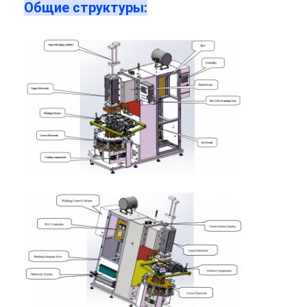
Общие структуры:
машина для точечной сварки с несколькими головками
Сварочный аппарат пятна таблицы
ручной сварочный аппарат пятна
Одиночный бортовой сварочный аппарат пятна
Сварочный аппарат шва
Роботизированный пистолет для точечной сварки
Сварочный аппарат диффузии
Машина сварщика лазера
машина для приварки шпилек
Кабели без ударов