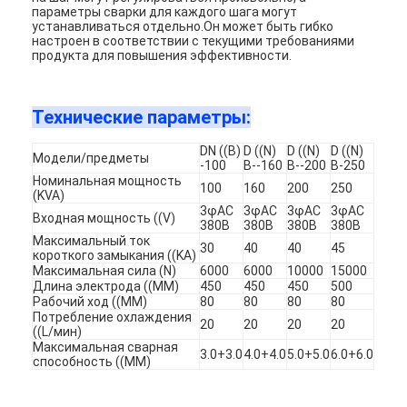
параметры сварки для каждого шага могут
устанавливаться отдельно.Он может быть гибко
настроен в соответствии с текущими требованиями
продукта для повышения эффективности.
Технические параметры:
DN ((B)
D ((N)
D ((N)
D ((N)
Модели/предметы
-100
B--160
B--200
B-250
Номинальная мощность
100
160
200
250
(KVA)
3φAC
3φAC
3φAC
3φAC
Входная мощность ((V)
380В
380В
380В
380В
Максимальный ток
30
40
40
45
короткого замыкания ((KA)
Максимальная сила (N)
6000
6000
10000
15000
Длина электрода ((MM)
450
450
450
500
Рабочий ход ((MM)
80
80
80
80
Главная страница
Потребление охлаждения
20
20
20
20
((L/мин)
Продукция
Максимальная сварная
3.0+3.0
4.0+4.0
5.0+5.0
6.0+6.0
способность ((MM)
О Компании