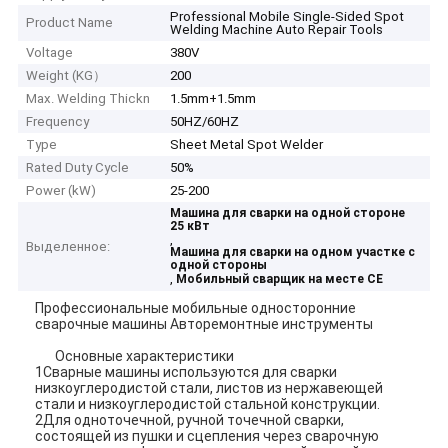
Professional Mobile Single-Sided Spot
Product Name
Welding Machine Auto Repair Tools
Voltage
380V
Weight (KG）
200
Max. Welding Thickn
1.5mm+1.5mm
Frequency
50HZ/60HZ
Type
Sheet Metal Spot Welder
Rated Duty Cycle
50%
Power (kW)
25-200
Машина для сварки на одной стороне
25 кВт
,
Выделенное:
Машина для сварки на одном участке с
одной стороны
,
Мобильный сварщик на месте CE
Профессиональные мобильные односторонние
сварочные машины Авторемонтные инструменты
Основные характеристики
1Сварные машины используются для сварки
низкоуглеродистой стали, листов из нержавеющей
стали и низкоуглеродистой стальной конструкции.
2Для одноточечной, ручной точечной сварки,
состоящей из пушки и сцепления через сварочную