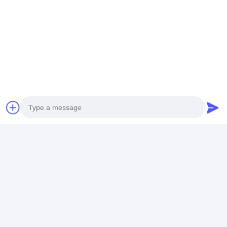
Наши инженеры внедряли переносную сварочную
машину на заводе автопроизводителя за границей.
Наши инженеры будут обучать клиента как работать,
ремонтировать и обслуживать сварочные машины и
так далее..
Транспортный дисплей
Photo
Video Call
Audio Call