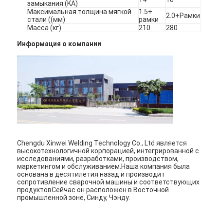
замыкания (KA)
Наша фабрика
Максимальная толщина мягкой
1.5+
2.0+Рамки
стали ((мм)
рамки
Масса (кг)
210
280
контроль качества
Информация о компании
контактные данные
Новости
Все случаи
Поговорите сейчас
baidu
Chengdu Xinwei Welding Technology Co., Ltd является
высокотехнологичной корпорацией, интегрированной с
исследованиями, разработками, производством,
маркетингом и обслуживанием.Наша компания была
основана в десятилетия назад и производит
Портативный сварочный аппарат пятна
сопротивление сварочной машины и соответствующих
продуктовСейчас он расположен в Восточной
промышленной зоне, Синду, Чэнду.
Стационарная сварочная машина