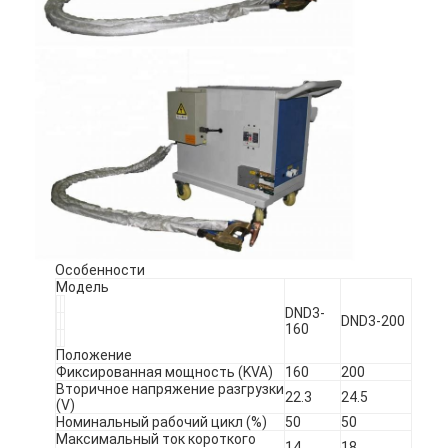
Особенности
Модель
DND3-
DND3-200
160
Главная страница
Положение
Фиксированная мощность (KVA)
160
200
Продукция
Вторичное напряжение разгрузки
22.3
24.5
(V)
О Компании
Номинальный рабочий цикл (%)
50
50
Максимальный ток короткого
14
18