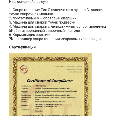
Наш основной продукт:
машина для точечной сварки с несколькими головками
1. Сопротивление Тип C коленчатого рукава Столовая
точка сварочная машина
Сварочный аппарат пятна таблицы
2. портативный МФ спотовый сварщик
3. Машина для сварки точек подвески
ручной сварочный аппарат пятна
4. Машина для сварки с неподвижным сопротивлением
5Роботизированный сварочный пистолет
6. Кормильщик орехами
Одиночный бортовой сварочный аппарат пятна
7Контроллер сопротивления микрокомпьютера и др.
Сертификации
Сварочный аппарат шва
Роботизированный пистолет для точечной сварки
Сварочный аппарат диффузии
Машина сварщика лазера
машина для приварки шпилек
Кабели без ударов