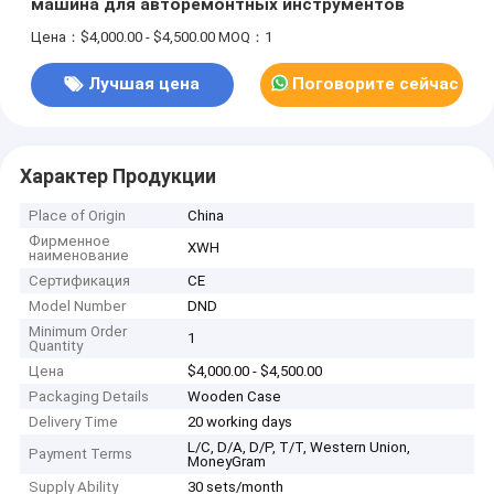
машина для авторемонтных инструментов
Цена：$4,000.00 - $4,500.00
MOQ：1
Лучшая цена
Поговорите сейчас
Характер Продукции
Place of Origin
China
Фирменное
XWH
наименование
Сертификация
CE
Model Number
DND
Minimum Order
1
Quantity
Цена
$4,000.00 - $4,500.00
Packaging Details
Wooden Case
Delivery Time
20 working days
L/C, D/A, D/P, T/T, Western Union,
Payment Terms
MoneyGram
Supply Ability
30 sets/month