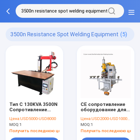
3500n Resistance Spot Welding Equipment
(5)
Тип C 130KVA 3500N
CE сопротивление
Сопротивление
оборудование для
оборудование для
сварки точек, 18 мм
Цена:
USD5000-USD8000
Цена:
USD2000-USD100000
сварки на месте
проволока сетка
MOQ:
1
MOQ:
1
точечная сварочная
машина
Получить последнюю цену
Получить последнюю цену