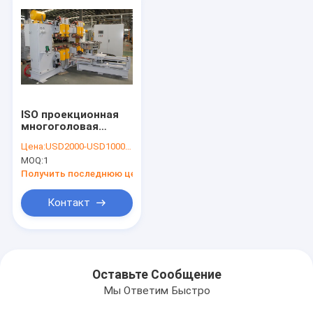
сервомотора с
инвертором
ISO проекционная
многоголовая
сварочная машина
Цена:
USD2000-USD100000
50 мм удар
MOQ:
1
Получить последнюю цену
Контакт
Оставьте Сообщение
Мы Ответим Быстро