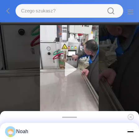
Urządzenia spawalnicze aluminium
Noah
Precyzyjna maszyna stołowa do spawania w