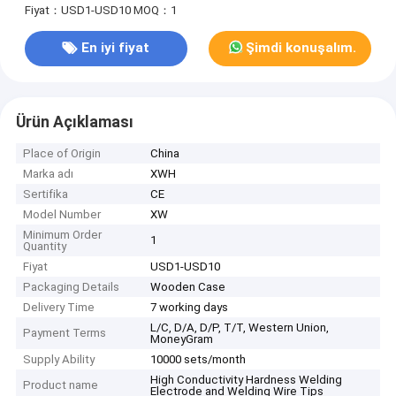
Fiyat：USD1-USD10
MOQ：1
En iyi fiyat
Şimdi konuşalım.
Ürün Açıklaması
Place of Origin
China
Marka adı
XWH
Sertifika
CE
Model Number
XW
Minimum Order
1
Quantity
Fiyat
USD1-USD10
Packaging Details
Wooden Case
Delivery Time
7 working days
L/C, D/A, D/P, T/T, Western Union,
Payment Terms
MoneyGram
Supply Ability
10000 sets/month
High Conductivity Hardness Welding
Product name
Electrode and Welding Wire Tips