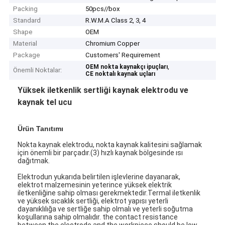
Packing
50pcs//box
Standard
R.W.M.A Class 2, 3, 4
Shape
OEM
Material
Chromium Copper
Package
Customers' Requirement
,
OEM nokta kaynakçı ipuçları
Önemli Noktalar:
CE noktalı kaynak uçları
Yüksek iletkenlik sertliği kaynak elektrodu ve
kaynak tel ucu
Ürün Tanıtımı
Nokta kaynak elektrodu, nokta kaynak kalitesini sağlamak
için önemli bir parçadır.(3) hızlı kaynak bölgesinde ısı
dağıtmak.
Elektrodun yukarıda belirtilen işlevlerine dayanarak,
elektrot malzemesinin yeterince yüksek elektrik
iletkenliğine sahip olması gerekmektedir.Termal iletkenlik
ve yüksek sıcaklık sertliği, elektrot yapısı yeterli
dayanıklılığa ve sertliğe sahip olmalı ve yeterli soğutma
koşullarına sahip olmalıdır. the contact resistance
between the electrode and the workpiece should be low