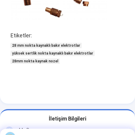
Fabrika turu
Kalite kontrol
Bize ulaşın
Etiketler:
Haberler
28 mm nokta kaynaklı bakır elektrotlar
yüksek sertlik nokta kaynaklı bakır elektrotlar
Tüm servis talepleri
28mm nokta kaynak nozel
Şimdi konuşalım.
baidu
taşınabilir nokta kaynak makinesi
İletişim Bilgileri
Sabit nokta kaynak makinesi
Mr. Ben