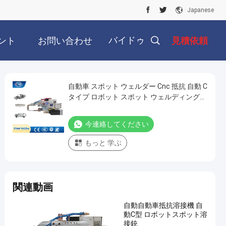
Japanese
バイドゥ
ント
お問い合わせ
見積依頼
自動車 スポット ウェルダー Cnc 抵抗 自動 C
タイプ ロボット スポット ウェルディング
銃
今連絡してください
もっと 学ぶ
関連動画
自動自動車抵抗溶接機 自
動C型 ロボットスポット溶
接銃