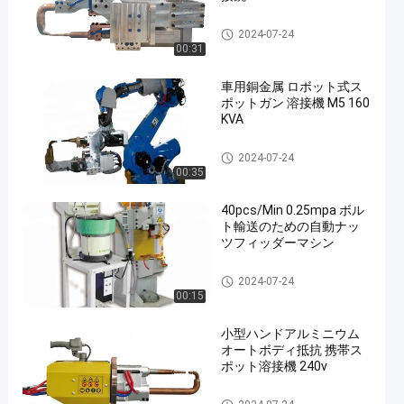
ロボット式スポット溶接銃
2024-07-24
00:31
車用銅金属 ロボット式ス
ポットガン 溶接機 M5 160
KVA
ロボット式スポット溶接銃
2024-07-24
00:35
40pcs/Min 0.25mpa ボル
ト輸送のための自動ナッ
ツフィッダーマシン
ナットの送り装置機械
2024-07-24
00:15
小型ハンドアルミニウム
オートボディ抵抗 携帯ス
ポット溶接機 240v
携帯用スポット溶接機械