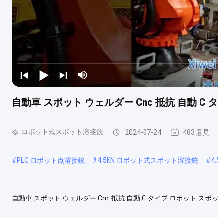
自動車 スポット ウェルダー Cnc 抵抗 自動 C
ロボット式スポット溶接銃
2024-07-24
483 意見
#
PLC ロボット点溶接銃
#
4.5KN ロボット式スポット溶接銃
#
4
自動車 スポット ウェルダー Cnc 抵抗 自動 C タイプ ロボット 
手動溶接タングや自動溶接タングに続く別の新しいタイプの溶接タ
す.自動補償機能を持つ4つのユニークな浮遊メカニズムの設計に