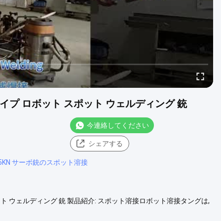
 タイプ ロボット スポット ウェルディング 銃
今連絡してください
シェアする
.5KN サーボ銃のスポット溶接
スポット ウェルディング 銃 製品紹介: スポット溶接ロボット溶接タングは,
ングです.それらはロボットの有効性と可能性に大きな影響を与えま
より機械や人間の溶接で達成できない自動調節溶接と電極磨損調節機能