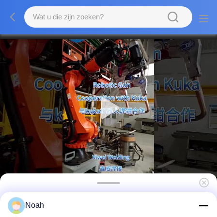
Automatische Cnc-weerstand C-type robot-
Noah
spotlassen pistool