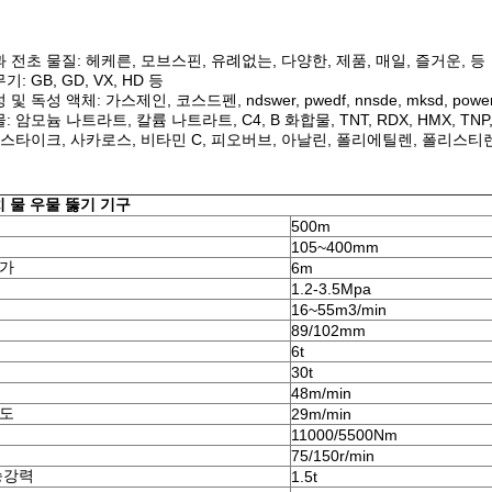
 전초 물질: 헤케른, 모브스핀, 유례없는, 다양한, 제품, 매일, 즐거운, 등
: GB, GD, VX, HD 등
및 독성 액체: 가스제인, 코스드펜, ndswer, pwedf, nnsde, mksd, powerd, vnj
 암모늄 나트라트, 칼륨 나트라트, C4, B 화합물, TNT, RDX, HMX, TNP,
 스타이크, 사카로스, 비타민 C, 피오버브, 아날린, 폴리에틸렌, 폴리스티
치 물 우물 뚫기 기구
500m
105~400mm
이가
6m
1.2-3.5Mpa
16~55m3/min
89/102mm
6t
30t
48m/min
속도
29m/min
11000/5500Nm
75/150r/min
승강력
1.5t