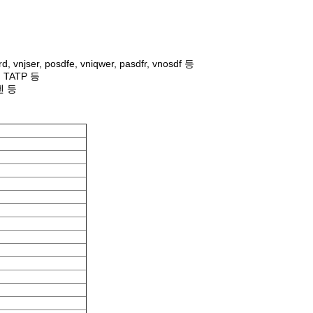
ser, posdfe, vniqwer, pasdfr, vnosdf 등
 TATP 등
렌 등