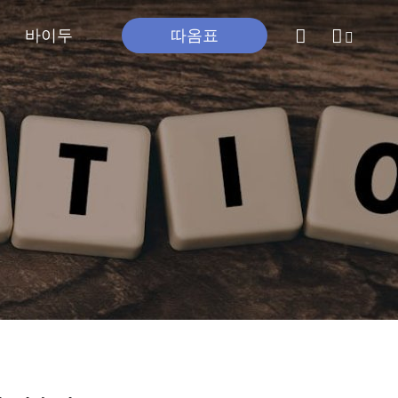
바이두
따옴표