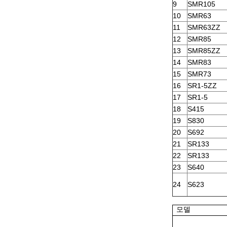
9
SMR105
10
SMR63
11
SMR63ZZ
12
SMR85
13
SMR85ZZ
14
SMR83
15
SMR73
16
SR1-5ZZ
17
SR1-5
18
S415
19
S830
20
S692
21
SR133
22
SR133
23
S640
24
S623
모델