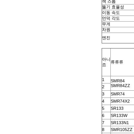
잭 스롭
뚫기 효율성
이동 속도
언덕 각도
무게
차원
엔진
아니
류류류
죠
1
SMR84
SMR84ZZ
2
3
SMR74
4
SMR74X2
5
SR133
6
SR133W
7
SR133N1
8
SMR105ZZ