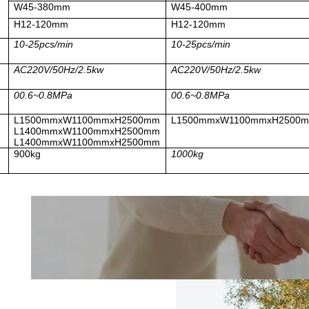
W45-380mm
W45-400mm
H12-120mm
H12-120mm
10-25pcs/min
10-25pcs/min
AC220V/50Hz/2.5kw
AC220V/50Hz/2.5kw
00.6~0.8MPa
00.6~0.8MPa
L1500mmxW1100mmxH2500mm
L1500mmxW1100mmxH2500
L1400mmxW1100mmxH2500mm
L1400mmxW1100mmxH2500mm
900kg
1000kg