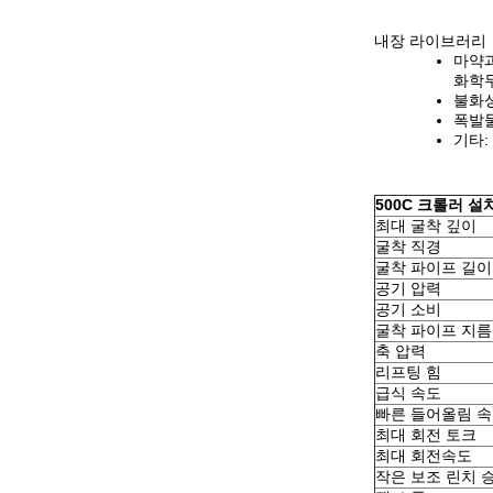
내장 라이브러리
마약과
화학무기
불화성 
폭발물:
기타:
500C 크롤러 설
최대 굴착 깊이
굴착 직경
굴착 파이프 길
공기 압력
공기 소비
굴착 파이프 지름
축 압력
리프팅 힘
급식 속도
빠른 들어올림 
최대 회전 토크
최대 회전속도
작은 보조 린치 