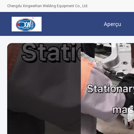
Chengdu Xingweihan Welding Equipment Co., Ltd.
Aperçu