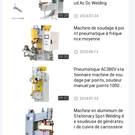
ud Ac Dc Welding
Machine de soudage à point s
00:28
2024-07-24
tationnaire
Machine de soudage à poi
nt pneumatique à fréque
nce moyenne
Machine de soudage à point s
2025-06-13
tationnaire
00:35
Pneumatique AC380V sta
tionnaire machine de sou
dage par points, soudeur
manuel par points 10000
N
Machine de soudage à point s
00:22
2024-07-24
tationnaire
Machine en aluminium de
Stationary Spot Welding d
e soudeuse de générateu
r de cuivre de carrosserie