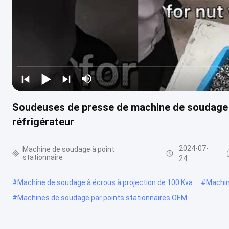
Soudeuses de presse de machine de soudage pa
réfrigérateur
2024-07-
Machine de soudage à point
stationnaire
24
#
Machine de soudage à écrous à projection de 100 Kva
#
Machin
#
Machines de soudage par points stationnaires OEM