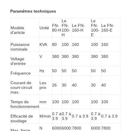
Paramètres techniques
Le
Le
FN-
FN-
Le FN-
FN-
Le FN-
Modèle
Unité
80-H
100-
160-H
100-
160-E
d'article
H
E
Puissance
KVA
80
100
160
100
160
nominale
V
380
380
380
380
380
Voltage
d'entrée
Hz
50
50
50
50
50
Fréquence
Courant de
Les
26
30
40
30
40
court-circuit
prix
max.
Aperçu
Temps de
mm
100
100
100
100
100
fonctionnement
Produits
0.7 à
0.7 à
0.7 à
Efficacité de
M/min
0.7 à 3.9
0.7 à 3.9
3.9
3.9
3.9
soudage
A propos de nous
N
6000
6000
7800
6000
7800
Max. force