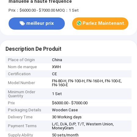
manuelle à haute fréquence
Prix：$6000.00 - $7000.00
MOQ：1 Set
meilleur prix
Parlez Maintenant.
Description De Produit
Place of Origin
China
Nom de marque
XWH
Certification
CE
FN-80-H, FN-100-H, FN-160-H, FN-100-E,
Model Number
FN-160-E
Minimum Order
1 Set
Quantity
Prix
$6000.00 - $7000.00
Packaging Details
Wooden Case
Delivery Time
30 Working days
L/C, D/A, D/P, T/T, Western Union,
Payment Terms
MoneyGram
Supply Ability
50 sets/month