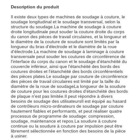
Description du produit
Il existe deux types de machines de soudage à couture, le
soudage longitudinal et le soudage transversal, selon la
structure du soudage.La machine de soudage à couture
droite longitudinale peut souder la couture droite du corps
du canon des pièces de travail circulaires, et la longueur et
le diamètre de la couture de soudure sont limités par la
longueur du bras d'électrode et le diamètre de la roue
d'électrode.La machine de soudage à laminage à couture
transversale peut souder les coutures de circonférence de
l'interface du corps du canon et le soudage d'étanchéité du
couvercle inférieur, ainsi que l'étanchéité des bords des
coutures droites et l'étanchéité des bords circonférentiels
des pièces plates.Le soudage par couture de circonférence
des pièces de travail circulaires est limité par la taille du
diamètre de la roue de soudageLa longueur de la soudure
de couture pour les coutures droites d'étanchéité des bords
de plaque n'est pas limitée.Il peut répondre à divers
besoins de soudage des utilisateursIl est équipé au hasard
de contrôleurs micro-ordinateurs de soudage par couture
hautement fiables et performants, et peut réaliser quatre
processus de programme de soudage: compression,
soudage, maintenance et repos.La soudure à couture
continue ou la soudure à couture par impulsion peut être
librement sélectionnée en fonction des besoins de la pièce
à usiner.