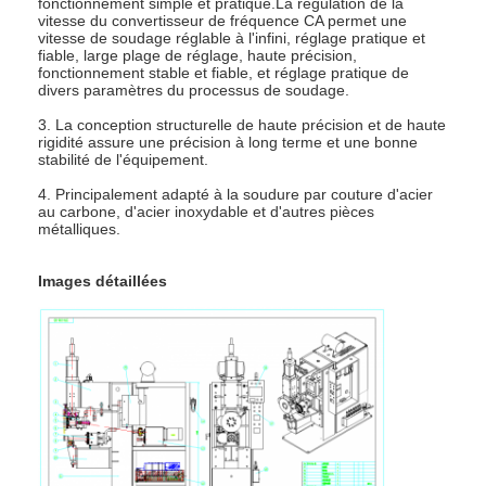
fonctionnement simple et pratique.La régulation de la
machine principale multi de soudage par points
vitesse du convertisseur de fréquence CA permet une
vitesse de soudage réglable à l'infini, réglage pratique et
fiable, large plage de réglage, haute précision,
Machine de soudage par points de Tableau
fonctionnement stable et fiable, et réglage pratique de
divers paramètres du processus de soudage.
machine manuelle de soudage par points
3. La conception structurelle de haute précision et de haute
rigidité assure une précision à long terme et une bonne
Machine latérale simple de soudage par points
stabilité de l'équipement.
4. Principalement adapté à la soudure par couture d'acier
Machine de soudure continue
au carbone, d'acier inoxydable et d'autres pièces
métalliques.
Pistolet de soudage par point robotisé
Images détaillées
Machine de soudure de diffusion
Soudeur Machine de laser
machine à souder les goujons
Les câbles sans coups de pied