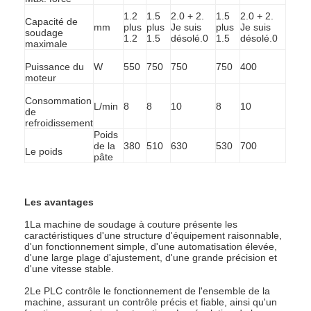
Visite d'usine
1.2
1.5
2.0 + 2.
1.5
2.0 + 2.
Capacité de
mm
plus
plus
Je suis
plus
Je suis
soudage
1.2
1.5
désolé.0
1.5
désolé.0
Contrôle de la qualité
maximale
Puissance du
W
550
750
750
750
400
Contact
moteur
Consommation
nouvelles
L/min
8
8
10
8
10
de
refroidissement
Poids
Tous les cas
de la
380
510
630
530
700
Le poids
pâte
Parlez Maintenant.
baidu
Les avantages
1La machine de soudage à couture présente les
caractéristiques d'une structure d'équipement raisonnable,
d'un fonctionnement simple, d'une automatisation élevée,
d'une large plage d'ajustement, d'une grande précision et
Machine portative de soudage par points
d'une vitesse stable.
Machine de soudage à point stationnaire
2Le PLC contrôle le fonctionnement de l'ensemble de la
machine, assurant un contrôle précis et fiable, ainsi qu'un